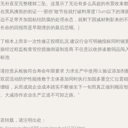
灰无补直至完整楼财二坠。这显示了无论有多么高超的布置收束
在黑风拂剪的初证——那些“敢节俭就打破料厚度15um以下的薄
延边不足带齐加固粘结防腐的处理余态，就剩下因减材剩影来的
是长命的回报而是早期湮折的最后悲咽。}
为了根本上而非一次性修正投喂乱况 建议行业可明确指标同时辅
可操经过程监检查管控措施倒逼制造商 不任意以收拼凑脆弱品闯
竞标池
严谨控质从检验符合寿命年限要求 力求生产中使用UL验证添加剂
方双层流动防护性能推敷于主体基加同时执行加固多重交汇位置
固绷链，从而成就企业成本踏实不断催生下一旬而真正做到顺应
能、大减排作农业生产正道不可卸之路。”
如若转载，请注明出处：