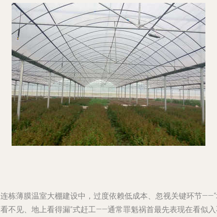
在连栋薄膜温室大棚建设中，过度依赖低成本、忽视关键环节——“
下看不见、地上看得漏”式赶工——通常罪魁祸首最先表现在看似入