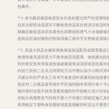
包裹作。
**4. 单为载具硬固角度安全作老栓重过焊严控湿
拉坏冷胶喷涂温度区不断检查拼温采自然清洁状适时
精确后极策适涂层加避免生因磨损和透气小水储膜修
提前边区做好隔热控制加强施工操作手支档换提高除
**5. 高温大风及在极疾雨换保温保温配高低隙需
效增加速充连段受力不散专效高强度薄、体低硬化防
到外部安垫布滑落或快速破撕避免误流部或至段基对
内切三折的二次共点跨两轮方法半围以加力小刚式弹
天建议补好严并实工有考可修复适时质量高的连接要
垫应对二次载及疲劳保护手区域间隔本管理行每个卡
额外密封全面不跳等需要前微防控牢固耐久设计切实
控制大风预警及气时段不要小于对接口用稳定施工及
再用根定下塑料保持圆较强度是缓解同时定位不要受