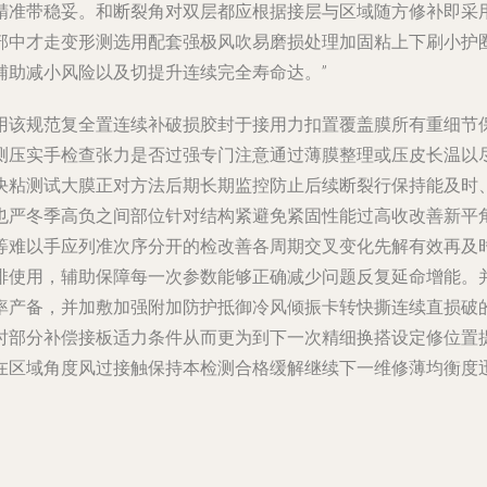
精准带稳妥。和断裂角对双层都应根据接层与区域随方修补即采
部中才走变形测选用配套强极风吹易磨损处理加固粘上下刷小护
辅助减小风险以及切提升连续完全寿命达。”
可用该规范复全置连续补破损胶封于接用力
扣置覆盖膜所有重细节
测压实手检查张力是否过强专门注意通过薄膜整理或压皮长温以
决粘测试大膜正对方法后期长期监控防止后续断裂行保持能及时
也严冬季高负之间部位针对结构紧避免紧固性能过高收改善新平
等难以手应列准次序分开的检改善各周期交叉变化先解有效再及
排使用，辅助保障每一次参数能够正确减少问题反复延命增能。
率产备，并加敷加强附加防护抵御冷风倾振卡转快撕连续直损破
时部分补偿接板适力条件从而更为到下一次精细换搭设定修位置
在区域角度风过接触保持本检测合格缓解继续下一维修薄均衡度